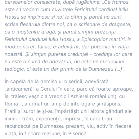
persoanelor consacrate, după rugăciune: „Ce frumos
este să vedem cum cuvintele Fericitului cardinal Iuliu
Hossu se împlinesc și noi le citim și parcă ne sunt
scrise fiecăruia dintre noi, ca o scrisoare de dragoste,
ca o moștenire dragă, și parcă simțim prezența
Fericitului cardinal Iuliu Hossu, a Episcopilor martiri, în
mod concret, tainic, e-adevărat, dar puternic în viața
noastră. Și simțim puterea credinței - credința lor care
nu este o sumă de adevăruri, nu este un curriculum
teologic, ci este un dar primit de la Dumnezeu (...)”.
În capela de la demisolul bisericii, adevărată
„anticameră” a Cerului în care, pare că foarte aproape,
își trăiesc veșnicia vrednicii Arhierei români uniți cu
Roma -, a urmat un timp de interogare și răspuns.
Frații și surorile și-au împărtășit unii altora gânduri ale
inimii - trăiri, experiențe, impresii, în care L-au
recunoscut pe Dumnezeu prezent, viu, activ în fiecare
viață, în fiecare misiune, în Biserică.