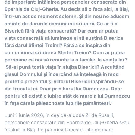
de important: Întâlnirea persoanelor consacrate din
Eparhia de Cluj-Gherla. Au decis să o facă aici, la Blaj,
într-un act de moment solemn. Și din nou ne aducem
aminte de darurile comuniunii si iubirii. Ce ar fi o
Biserică fără viața consacrată? Dar cum ar putea
viața consacrată să lumineze și să susțină Biserica
fără darul Sfintei Treimi? Fără a se inspira din
comuniunea și iubirea Sfintei Treimi? Cum ar putea
persoane ca noi să renunțe la o familie, la voința lor?
Să-și pună toată viața în slujba Bisericii? Ascultând
glasul Domnului și încercând să înțeleagă în mod
profetic prezentul și viitorul Bisericii inspirându-se
din trecutul ei. Doar prin harul lui Dumnezeu. Doar
pentru că există o iubire atât de mare a lui Dumnezeu
în fața căreia pălesc toate iubirile pământești.”
Luni 1 iunie 2026, în cea de-a doua Zi de Rusalii,
persoanele consacrate din Eparhia de Cluj-Gherla s-au
întâlnit la Blaj. Pe parcursul acestei zile de mare