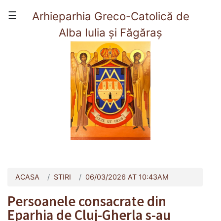
×
☰
Arhieparhia Greco-Catolică de
Alba Iulia și Făgăraș
(current)
Acasă
Prezentare
Viata Arhieparhiei
Organizare
Contact
ACASA
STIRI
06/03/2026 AT 10:43AM
Persoanele consacrate din
Eparhia de Cluj-Gherla s-au