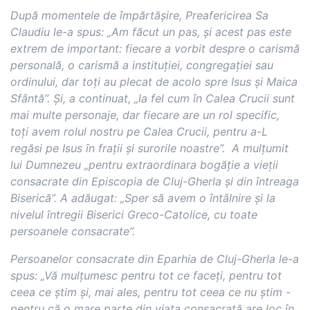
După momentele de împărtășire, Preafericirea Sa
Claudiu le-a spus: „Am făcut un pas, și acest pas este
extrem de important: fiecare a vorbit despre o carismă
personală, o carismă a instituției, congregației sau
ordinului, dar toți au plecat de acolo spre Isus și Maica
Sfântă”. Și, a continuat, „la fel cum în Calea Crucii sunt
mai multe personaje, dar fiecare are un rol specific,
toți avem rolul nostru pe Calea Crucii, pentru a-L
regăsi pe Isus în frații și surorile noastre”. A mulțumit
lui Dumnezeu „pentru extraordinara bogăție a vieții
consacrate din Episcopia de Cluj-Gherla și din întreaga
Biserică”. A adăugat: „Sper să avem o întâlnire și la
nivelul întregii Biserici Greco-Catolice, cu toate
persoanele consacrate”.
Persoanelor consacrate din Eparhia de Cluj-Gherla le-a
spus: „Vă mulțumesc pentru tot ce faceți, pentru tot
ceea ce știm și, mai ales, pentru tot ceea ce nu știm -
pentru că o mare parte din viața consacrată are loc în