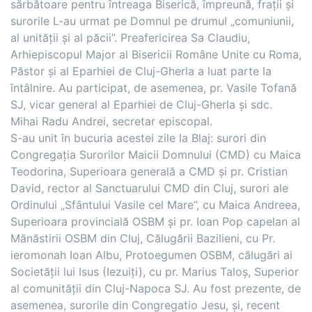
sărbătoare pentru întreaga Biserică, împreună, frații și
surorile L-au urmat pe Domnul pe drumul „comuniunii,
al unității și al păcii”. Preafericirea Sa Claudiu,
Arhiepiscopul Major al Bisericii Române Unite cu Roma,
Păstor și al Eparhiei de Cluj-Gherla a luat parte la
întâlnire. Au participat, de asemenea, pr. Vasile Tofană
SJ, vicar general al Eparhiei de Cluj-Gherla și sdc.
Mihai Radu Andrei, secretar episcopal.
S-au unit în bucuria acestei zile la Blaj: surori din
Congregația Surorilor Maicii Domnului (CMD) cu Maica
Teodorina, Superioara generală a CMD și pr. Cristian
David, rector al Sanctuarului CMD din Cluj, surori ale
Ordinului „Sfântului Vasile cel Mare”, cu Maica Andreea,
Superioara provincială OSBM și pr. Ioan Pop capelan al
Mănăstirii OSBM din Cluj, Călugării Bazilieni, cu Pr.
ieromonah Ioan Albu, Protoegumen OSBM, călugări ai
Societății lui Isus (Iezuiți), cu pr. Marius Taloș, Superior
al comunității din Cluj-Napoca SJ. Au fost prezente, de
asemenea, surorile din Congregatio Jesu, și, recent