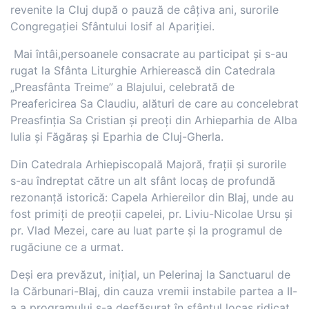
revenite la Cluj după o pauză de câțiva ani, surorile
Congregației Sfântului Iosif al Apariției.
Mai întâi,persoanele consacrate au participat și s-au
rugat la Sfânta Liturghie Arhierească din Catedrala
„Preasfânta Treime” a Blajului, celebrată de
Preafericirea Sa Claudiu, alături de care au concelebrat
Preasfinția Sa Cristian și preoți din Arhieparhia de Alba
Iulia și Făgăraș și Eparhia de Cluj-Gherla.
Din Catedrala Arhiepiscopală Majoră, frații și surorile
s-au îndreptat către un alt sfânt locaș de profundă
rezonanță istorică: Capela Arhiereilor din Blaj, unde au
fost primiți de preoții capelei, pr. Liviu-Nicolae Ursu și
pr. Vlad Mezei, care au luat parte și la programul de
rugăciune ce a urmat.
Deși era prevăzut, inițial, un Pelerinaj la Sanctuarul de
la Cărbunari-Blaj, din cauza vremii instabile partea a II-
a a programului s-a desfășurat în sfântul locaș ridicat