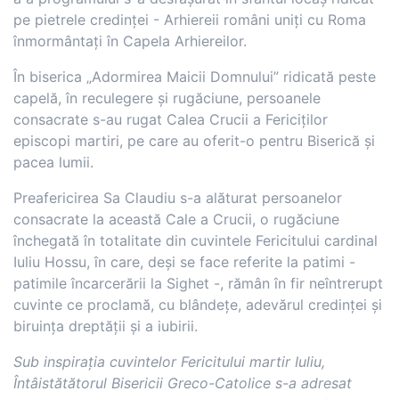
pe pietrele credinței - Arhiereii români uniți cu Roma
înmormântați în Capela Arhiereilor.
În biserica „Adormirea Maicii Domnului” ridicată peste
capelă, în reculegere și rugăciune, persoanele
consacrate s-au rugat Calea Crucii a Fericiților
episcopi martiri, pe care au oferit-o pentru Biserică și
pacea lumii.
Preafericirea Sa Claudiu s-a alăturat persoanelor
consacrate la această Cale a Crucii, o rugăciune
închegată în totalitate din cuvintele Fericitului cardinal
Iuliu Hossu, în care, deși se face referite la patimi -
patimile încarcerării la Sighet -, rămân în fir neîntrerupt
cuvinte ce proclamă, cu blândețe, adevărul credinței și
biruința dreptății și a iubirii.
Sub inspirația cuvintelor Fericitului martir Iuliu,
Întâistătătorul Bisericii Greco-Catolice s-a adresat