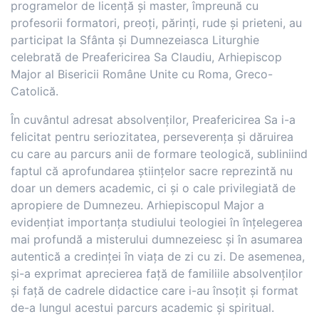
programelor de licență și master, împreună cu
profesorii formatori, preoți, părinți, rude și prieteni, au
participat la Sfânta și Dumnezeiasca Liturghie
celebrată de Preafericirea Sa Claudiu, Arhiepiscop
Major al Bisericii Române Unite cu Roma, Greco-
Catolică.
În cuvântul adresat absolvenților, Preafericirea Sa i-a
felicitat pentru seriozitatea, perseverența și dăruirea
cu care au parcurs anii de formare teologică, subliniind
faptul că aprofundarea științelor sacre reprezintă nu
doar un demers academic, ci și o cale privilegiată de
apropiere de Dumnezeu. Arhiepiscopul Major a
evidențiat importanța studiului teologiei în înțelegerea
mai profundă a misterului dumnezeiesc și în asumarea
autentică a credinței în viața de zi cu zi. De asemenea,
și-a exprimat aprecierea față de familiile absolvenților
și față de cadrele didactice care i-au însoțit și format
de-a lungul acestui parcurs academic și spiritual.