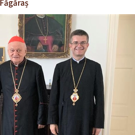
 Făgăraș