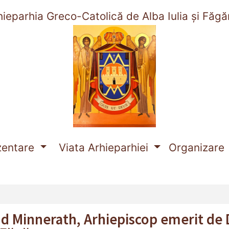
hieparhia Greco-Catolică de Alba Iulia și Făgă
nt)
zentare
Viata Arhieparhiei
Organizare
nd Minnerath, Arhiepiscop emerit de D