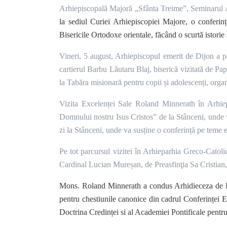
Arhiepiscopală Majoră „Sfânta Treime”, Seminarul A
la sediul Curiei Arhiepiscopiei Majore, o conferinț
Bisericile Ortodoxe orientale, făcând o scurtă istorie a
Vineri, 5 august, Arhiepiscopul emerit de Dijon a pa
cartierul Barbu Lăutaru Blaj, biserică vizitată de Pap
la Tabăra misionară pentru copii și adolescenți, org
Vizita Excelenței Sale Roland Minnerath în Arhie
Domnului nostru Isus Cristos” de la Stânceni, unde v
zi la Stânceni, unde va susține o conferință pe teme
Pe tot parcursul vizitei în Arhieparhia Greco-Catoli
Cardinal Lucian Mureșan, de Preasfinţia Sa Cristian, 
Mons. Roland Minnerath a condus Arhidieceza de Dij
pentru chestiunile canonice din cadrul Conferinței E
Doctrina Credinței si al Academiei Pontificale pentru 