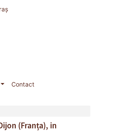
raș
Contact
ijon (Franța), in