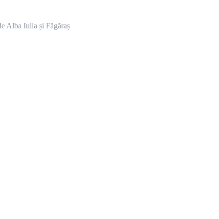
a și Făgăraș