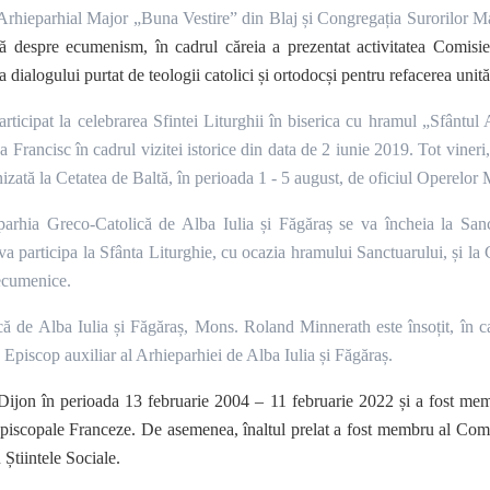
rhieparhial Major „Buna Vestire” din Blaj și Congregația Surorilor M
ă despre ecumenism, în cadrul căreia a prezentat activitatea Comisiei
 dialogului purtat de teologii catolici și ortodocși pentru refacerea unități
rticipat la celebrarea Sfintei Liturghii în biserica cu hramul „Sfântul
a Francisc în cadrul vizitei istorice din data de 2 iunie 2019. Tot viner
anizată la Cetatea de Baltă, în perioada 1 - 5 august, de oficiul Operel
parhia Greco-Catolică de Alba Iulia și Făgăraș se va încheia la San
a participa la Sfânta Liturghie, cu ocazia hramului Sanctuarului, și la 
 ecumenice.
că de Alba Iulia și Făgăraș, Mons. Roland Minnerath este însoțit, în ca
Episcop auxiliar al Arhieparhiei de Alba Iulia și Făgăraș.
on în perioada 13 februarie 2004 – 11 februarie 2022 și a fost memb
piscopale Franceze. De asemenea, înaltul prelat a fost membru al Comis
Știintele Sociale.