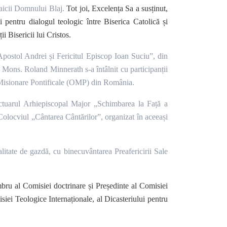
aicii Domnului Blaj.
Tot joi, Excelența Sa a susținut,
 pentru dialogul teologic între Biserica Catolică și
i Bisericii lui Cristos.
 Apostol Andrei și Fericitul Episcop Ioan Suciu”, din
i, Mons. Roland Minnerath s-a întâlnit cu participanții
or Misionare Pontificale (OMP) din România.
ctuarul Arhiepiscopal Major „Schimbarea la Față a
Colocviul „Cântarea Cântărilor”, organizat în aceeași
litate de gazdă, cu binecuvântarea Preafericirii Sale
ru al Comisiei doctrinare și Președinte al Comisiei
iei Teologice Internaționale, al Dicasteriului pentru