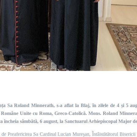
a Sa Roland Minnerath, s-a aflat la Blaj, în zilele de 4 și 5 augu
i Române Unite cu Roma, Greco-Catolică. Mons. Roland Minnera
se va încheia sâmbătă, 6 august, la Sanctuarul Arhiepiscopal Major de
 de Preafericirea Sa Cardinal Lucian Mureșan, Întâistătătorul Biserici