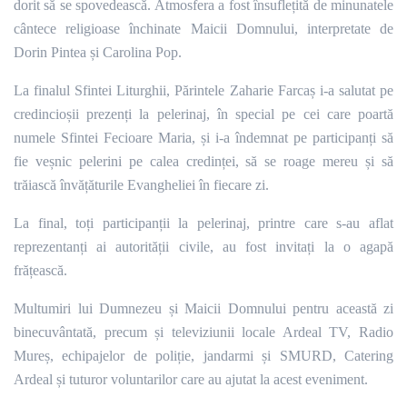
dorit să se spovedească.
Atmosfera a fost însuflețită de minunatele
cântece religioase închinate Maicii Domnului, interpretate de
Dorin Pintea și Carolina Pop.
La finalul Sfintei Liturghii, Părintele Zaharie Farcaș i-a salutat pe
credincioșii prezenți la pelerinaj, în special pe cei care poartă
numele Sfintei Fecioare Maria, și i-a îndemnat pe participanți să
fie veșnic pelerini pe calea credinței, să se roage mereu și să
trăiască învățăturile Evangheliei în fiecare zi.
La final, toți participanții la pelerinaj, printre care s-au aflat
reprezentanți ai autorității civile, au fost invitați la o agapă
frățească.
Multumiri lui Dumnezeu și Maicii Domnului pentru această zi
binecuvântată, precum și televiziunii locale Ardeal TV, Radio
Mureș, echipajelor de poliție, jandarmi și SMURD, Catering
Ardeal și tuturor voluntarilor care au ajutat la acest eveniment.