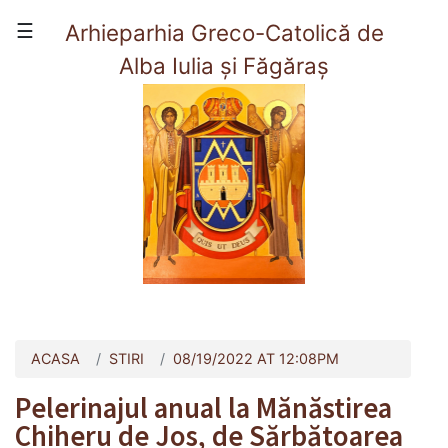
×
☰
Arhieparhia Greco-Catolică de
Alba Iulia și Făgăraș
(current)
Acasă
Prezentare
Viata Arhieparhiei
Organizare
Contact
ACASA
STIRI
08/19/2022 AT 12:08PM
Pelerinajul anual la Mănăstirea
Chiheru de Jos, de Sărbătoarea