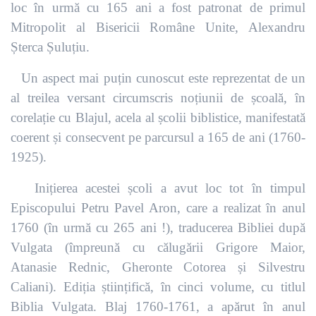
loc în urmă cu 165 ani a fost patronat de primul
Mitropolit al Bisericii Române Unite, Alexandru
Șterca Șuluțiu.
Un aspect mai puțin cunoscut este reprezentat de un
al treilea versant circumscris noțiunii de școală, în
corelație cu Blajul, acela al școlii biblistice, manifestată
coerent și consecvent pe parcursul a 165 de ani (1760-
1925).
Inițierea acestei școli a avut loc tot în timpul
Episcopului Petru Pavel Aron, care a realizat în anul
1760 (în urmă cu 265 ani !), traducerea Bibliei după
Vulgata (împreună cu călugării Grigore Maior,
Atanasie Rednic, Gheronte Cotorea și Silvestru
Caliani). Ediția științifică, în cinci volume, cu titlul
Biblia Vulgata. Blaj 1760-1761, a apărut în anul