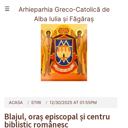
×
☰
Arhieparhia Greco-Catolică de
Alba Iulia și Făgăraș
(current)
Acasă
Prezentare
Viata Arhieparhiei
Organizare
Contact
ACASA
STIRI
12/30/2025 AT 01:55PM
Blajul, oraș episcopal și centru
biblistic românesc