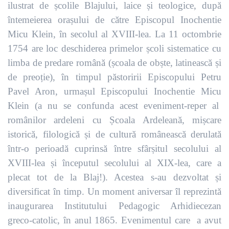
ilustrat de școlile Blajului, laice și teologice, după
întemeierea orașului de către Episcopul Inochentie
Micu Klein, în secolul al XVIII-lea. La 11 octombrie
1754 are loc deschiderea primelor școli sistematice cu
limba de predare română (școala de obște, latinească și
de preoție), în timpul păstoririi Episcopului Petru
Pavel Aron, urmașul Episcopului Inochentie Micu
Klein (a nu se confunda acest eveniment-reper al
românilor ardeleni cu Școala Ardeleană, mișcare
istorică, filologică și de cultură românească derulată
într-o perioadă cuprinsă între sfârșitul secolului al
XVIII-lea și începutul secolului al XIX-lea, care a
plecat tot de la Blaj!). Acestea s-au dezvoltat și
diversificat în timp. Un moment aniversar îl reprezintă
inaugurarea Institutului Pedagogic Arhidiecezan
greco-catolic, în anul 1865. Evenimentul care a avut