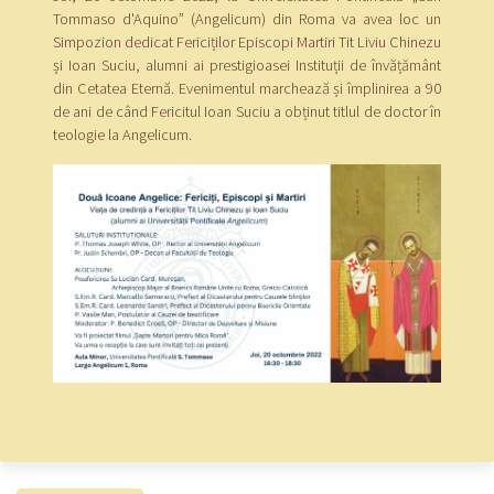
Tommaso d'Aquino” (Angelicum) din Roma va avea loc un
Simpozion dedicat Fericiților Episcopi Martiri Tit Liviu Chinezu
și Ioan Suciu, alumni ai prestigioasei Instituții de învățământ
din Cetatea Eternă. Evenimentul marchează și împlinirea a 90
de ani de când Fericitul Ioan Suciu a obținut titlul de doctor în
teologie la Angelicum.