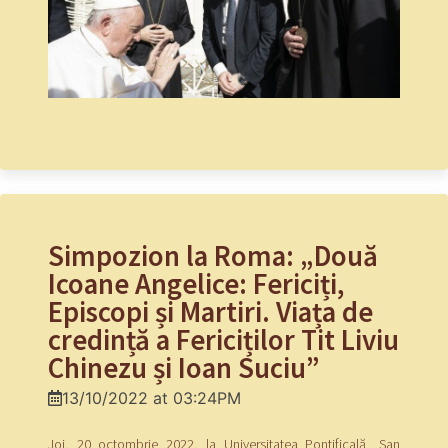
Simpozion la Roma: „Două
Icoane Angelice: Fericiți,
Episcopi și Martiri. Viața de
credință a Fericiților Tit Liviu
Chinezu și Ioan Suciu”
13/10/2022 at 03:24PM
Joi, 20 octombrie 2022, la Universitatea Pontificală „San