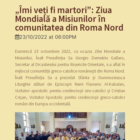
„Îmi veți fi martori”: Ziua
Mondială a Misiunilor în
comunitatea din Roma Nord
23/10/2022 at 06:00PM
Duminică 23 octombrie 2022, cu ocazia Zilei Mondiale a
Misiunilor, Înalt Preasfinția Sa Giorgio Demetrio Gallaro,
Secretar al Dicasterului pentru Bisericile Orientale, s-a aflat în
mijlocul comunității greco-catolice românești din Roma Nord.
Înalt Preasfinția Sa a prezidat Sfânta și Dumnezeiasca
Liturghie alături de Episcopii Rami Flaviano Al-Kabalan,
Vizitator apostolic pentru credincioșii siro-catolici și Cristian
Crișan, Vizitator Apostolic pentru credincioșii greco-catolici
români din Europa occidentală.