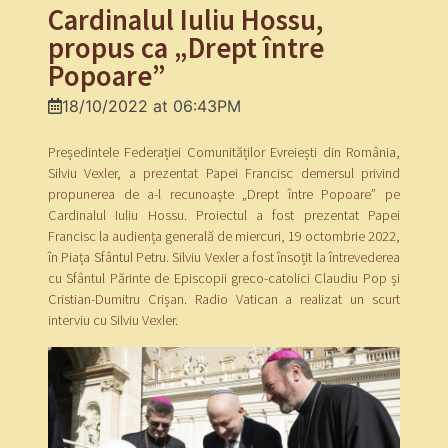
Cardinalul Iuliu Hossu,
propus ca „Drept între
Popoare”
18/10/2022 at 06:43PM
Președintele Federației Comunităților Evreiești din România,
Silviu Vexler, a prezentat Papei Francisc demersul privind
propunerea de a-l recunoaște „Drept între Popoare” pe
Cardinalul Iuliu Hossu. Proiectul a fost prezentat Papei
Francisc la audiența generală de miercuri, 19 octombrie 2022,
în Piața Sfântul Petru. Silviu Vexler a fost însoțit la întrevederea
cu Sfântul Părinte de Episcopii greco-catolici Claudiu Pop și
Cristian-Dumitru Crișan. Radio Vatican a realizat un scurt
interviu cu Silviu Vexler.