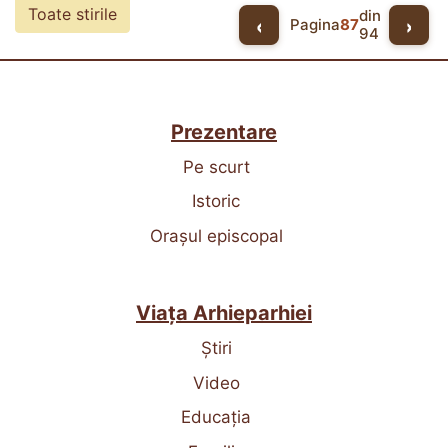
Toate stirile
din
‹
›
Pagina
87
94
Prezentare
Pe scurt
Istoric
Orașul episcopal
Viața Arhieparhiei
Știri
Video
Educația