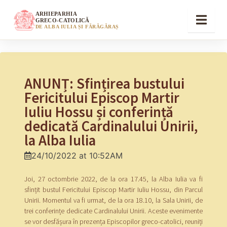
ARHIEPARHIA
GRECO-CATOLICĂ
DE ALBA IULIA ȘI FĂRĂGĂRAȘ
ANUNȚ: Sfințirea bustului
Fericitului Episcop Martir
Iuliu Hossu și conferință
dedicată Cardinalului Unirii,
la Alba Iulia
24/10/2022 at 10:52AM
Joi, 27 octombrie 2022, de la ora 17.45, la Alba Iulia va fi
sfințit bustul Fericitului Episcop Martir Iuliu Hossu, din Parcul
Unirii. Momentul va fi urmat, de la ora 18.10, la Sala Unirii, de
trei conferințe dedicate Cardinalului Unirii. Aceste evenimente
se vor desfășura în prezența Episcopilor greco-catolici, reuniți