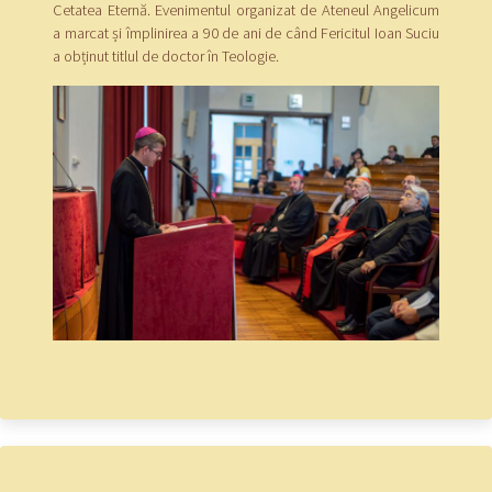
Cetatea Eternă. Evenimentul organizat de Ateneul Angelicum
a marcat și împlinirea a 90 de ani de când Fericitul Ioan Suciu
a obținut titlul de doctor în Teologie.