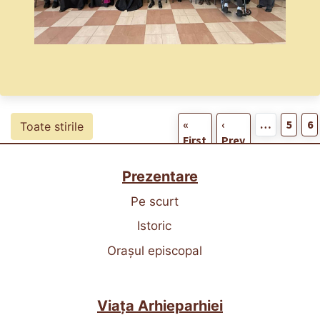
«
‹
…
5
6
Toate stirile
First
Prev
Prezentare
Pe scurt
Istoric
Orașul episcopal
Viața Arhieparhiei