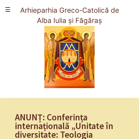
×
☰
Arhieparhia Greco-Catolică de
Alba Iulia și Făgăraș
(current)
Acasă
Prezentare
Viata Arhieparhiei
Organizare
Contact
ANUNȚ: Conferința
internațională „Unitate în
diversitate: Teologia